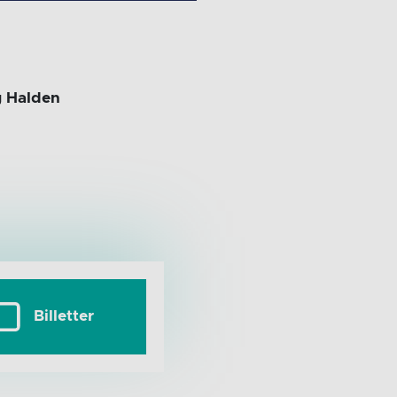
g Halden
Billetter