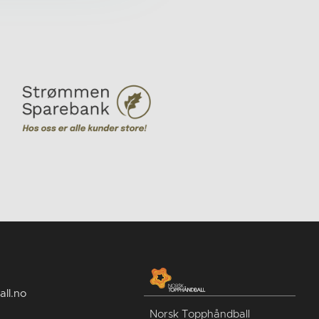
ll.no
Norsk Topphåndball