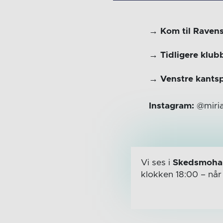
→ Kom til Raven
→ Tidligere klub
→ Venstre kantsp
Instagram:
@miria
Vi ses i
Skedsmohal
klokken 18:00
– nå