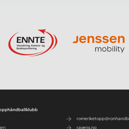
opphåndballklubb
romeriketopp@ronhandba
gen
ravens.no