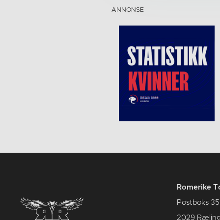
Romerike T
Postboks 35
2029 Rælin