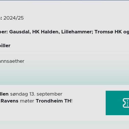
s:
2024/25
ber: Gausdal, HK Halden, Lillehammer; Tromsø HK o
iller
nnsaether
len
søndag 13. september
r
Ravens
møter
Trondheim TH
!